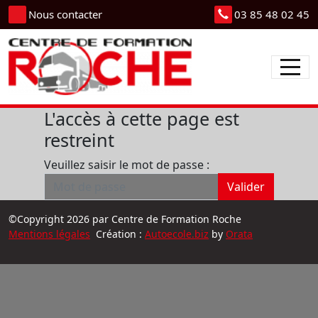
Panneau de gestion des cookies
Nous contacter
03 85 48 02 45
L'accès à cette page est
restreint
Veuillez saisir le mot de passe :
Valider
©Copyright 2026 par Centre de Formation Roche
Mentions légales
Création :
Autoecole.biz
by
Orata